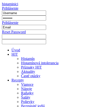
histaminici
Prihlásenie
Prihlásenie
Reset Password
Úvod
HIT
Histamín
Histamínová intolerancia
Príznaky HIT
Aktuality
Časté otázky
Recepty
Vianoce
Nápoje
Raňajky
Šaláty
Polievky
Bezmäsité jedlá