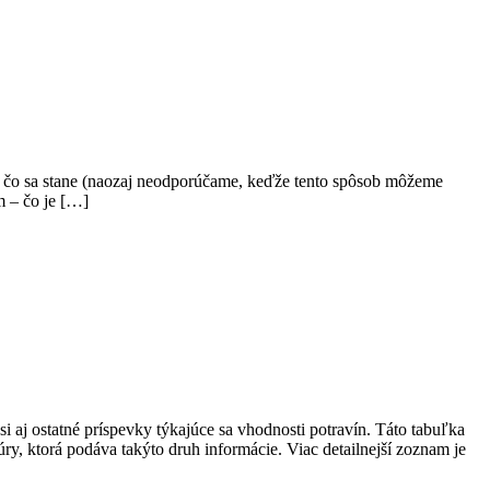
ť, čo sa stane (naozaj neodporúčame, keďže tento spôsob môžeme
m – čo je […]
 aj ostatné príspevky týkajúce sa vhodnosti potravín. Táto tabuľka
ry, ktorá podáva takýto druh informácie. Viac detailnejší zoznam je