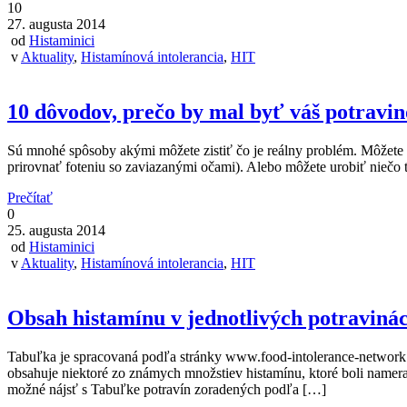
10
27. augusta 2014
od
Histaminici
v
Aktuality
,
Histamínová intolerancia
,
HIT
10 dôvodov, prečo by mal byť váš potravin
Sú mnohé spôsoby akými môžete zistiť čo je reálny problém. Môžete s
prirovnať foteniu so zaviazanými očami). Alebo môžete urobiť niečo 
Prečítať
0
25. augusta 2014
od
Histaminici
v
Aktuality
,
Histamínová intolerancia
,
HIT
Obsah histamínu v jednotlivých potraviná
Tabuľka je spracovaná podľa stránky www.food-intolerance-network.co
obsahuje niektoré zo známych množstiev histamínu, ktoré boli nameran
možné nájsť s Tabuľke potravín zoradených podľa […]