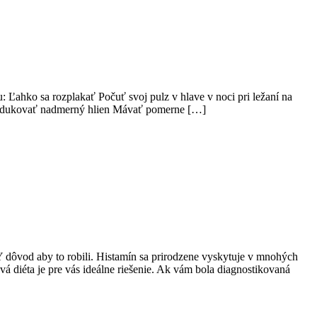
 Ľahko sa rozplakať Počuť svoj pulz v hlave v noci pri ležaní na
 Produkovať nadmerný hlien Mávať pomerne […]
Y dôvod aby to robili. Histamín sa prirodzene vyskytuje v mnohých
á diéta je pre vás ideálne riešenie. Ak vám bola diagnostikovaná