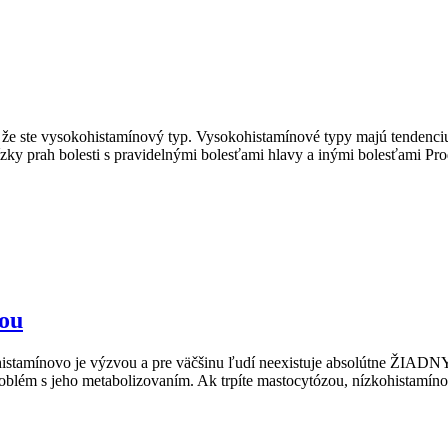
 že ste vysokohistamínový typ. Vysokohistamínové typy majú tendenciu:
nízky prah bolesti s pravidelnými bolesťami hlavy a inými bolesťami
tou
ohistamínovo je výzvou a pre väčšinu ľudí neexistuje absolútne ŽIADN
roblém s jeho metabolizovaním. Ak trpíte mastocytózou, nízkohistamínov