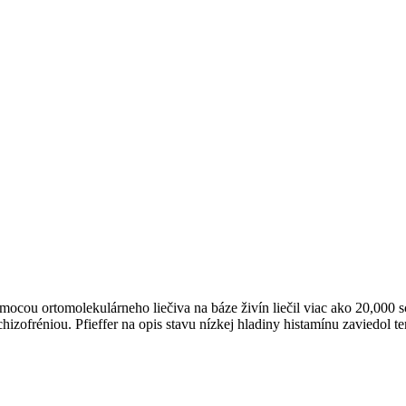
mocou ortomolekulárneho liečiva na báze živín liečil viac ako 20,000 
izofréniou. Pfieffer na opis stavu nízkej hladiny histamínu zaviedol te