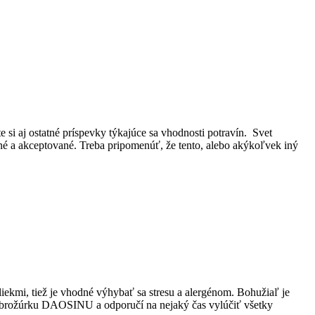
 si aj ostatné príspevky týkajúce sa vhodnosti potravín. Svet
né a akceptované. Treba pripomenúť, že tento, alebo akýkoľvek iný
iekmi, tiež je vhodné výhybať sa stresu a alergénom. Bohužiaľ je
 brožúrku DAOSINU a odporučí na nejaký čas vylúčiť všetky