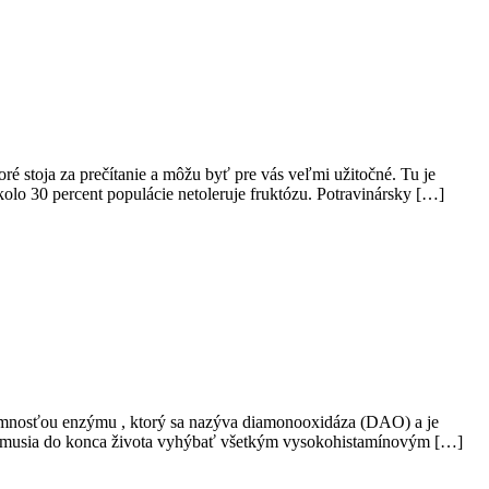
é stoja za prečítanie a môžu byť pre vás veľmi užitočné. Tu je
olo 30 percent populácie netoleruje fruktózu. Potravinársky […]
omnosťou enzýmu , ktorý sa nazýva diamonooxidáza (DAO) a je
a musia do konca života vyhýbať všetkým vysokohistamínovým […]