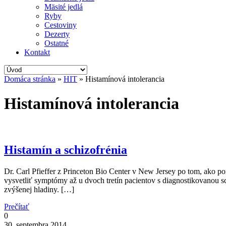
Mäsité jedlá
Ryby
Cestoviny
Dezerty
Ostatné
Kontakt
Domáca stránka
»
HIT
»
Histamínová intolerancia
Histamínová intolerancia
Histamín a schizofrénia
Dr. Carl Pfieffer z Princeton Bio Center v New Jersey po tom, ako po
vysvetliť symptómy až u dvoch tretín pacientov s diagnostikovanou sch
zvýšenej hladiny. […]
Prečítať
0
30. septembra 2014