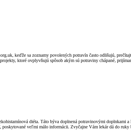
g.uk, keďže sa zoznamy povolených potravín často odlišujú, prečítajte
projekty, ktoré ovplyvňujú spôsob akým sú potraviny chápané, prijíma
ízkohistamínová diéta. Táto býva doplnená potravinovými doplnkami a l
, poskytované veľmi málo informácii. Zvyčajne Vám lekár dá do ruky