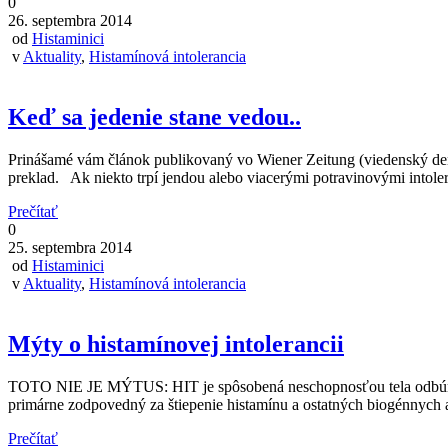
0
26. septembra 2014
od
Histaminici
v
Aktuality
,
Histamínová intolerancia
Keď sa jedenie stane vedou..
Prinášamé vám článok publikovaný vo Wiener Zeitung (viedenský denní
preklad. Ak niekto trpí jendou alebo viacerými potravinovými intole
Prečítať
0
25. septembra 2014
od
Histaminici
v
Aktuality
,
Histamínová intolerancia
Mýty o histamínovej intolerancii
TOTO NIE JE MÝTUS: HIT je spôsobená neschopnosťou tela odbúrať 
primárne zodpovedný za štiepenie histamínu a ostatných biogénnyc
Prečítať