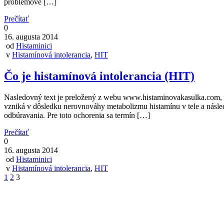
problémové […]
Prečítať
0
16. augusta 2014
od
Histaminici
v
Histamínová intolerancia
,
HIT
Čo je histamínová intolerancia (HIT)
Nasledovný text je preložený z webu www.histaminovakasulka.com, kd
vzniká v dôsledku nerovnováhy metabolizmu histamínu v tele a ná
odbúravania. Pre toto ochorenia sa termín […]
Prečítať
0
16. augusta 2014
od
Histaminici
v
Histamínová intolerancia
,
HIT
1
2
3