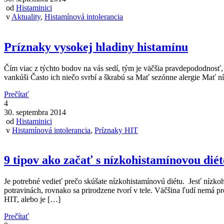
od
Histaminici
v
Aktuality
,
Histamínová intolerancia
Príznaky vysokej hladiny histamínu
Čím viac z týchto bodov na vás sedí, tým je väčšia pravdepododnosť,
vankúši Často ich niečo svrbí a škrabú sa Mať sezónne alergie Mať 
Prečítať
4
30. septembra 2014
od
Histaminici
v
Histamínová intolerancia
,
Príznaky HIT
9 tipov ako začať s nízkohistamínovou dié
Je potrebné vedieť prečo skúšate nízkohistamínovú diétu. Jesť nízk
potravinách, rovnako sa prirodzene tvorí v tele. Väčšina ľudí nemá p
HIT, alebo je […]
Prečítať