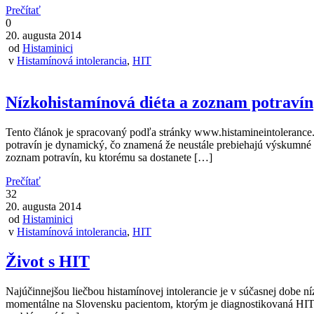
Prečítať
0
20. augusta 2014
od
Histaminici
v
Histamínová intolerancia
,
HIT
Nízkohistamínová diéta a zoznam potravín
Tento článok je spracovaný podľa stránky www.histamineintolerance.or
potravín je dynamický, čo znamená že neustále prebiehajú výskumné 
zoznam potravín, ku ktorému sa dostanete […]
Prečítať
32
20. augusta 2014
od
Histaminici
v
Histamínová intolerancia
,
HIT
Život s HIT
Najúčinnejšou liečbou histamínovej intolerancie je v súčasnej dobe n
momentálne na Slovensku pacientom, ktorým je diagnostikovaná HIT