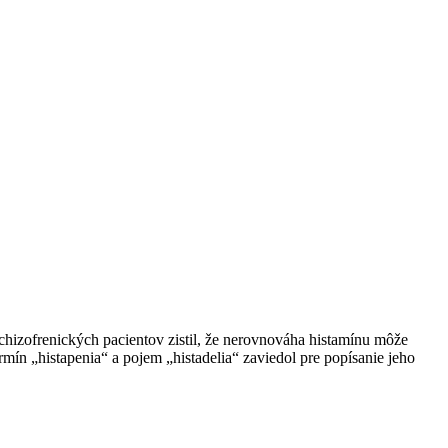
schizofrenických pacientov zistil, že nerovnováha histamínu môže
rmín „histapenia“ a pojem „histadelia“ zaviedol pre popísanie jeho