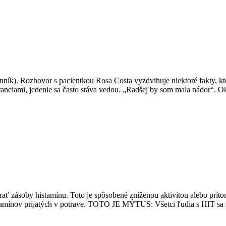
k). Rozhovor s pacientkou Rosa Costa vyzdvihuje niektoré fakty, ktor
ranciami, jedenie sa často stáva vedou. „Radšej by som mala nádor“. Ok
zásoby histamínu. Toto je spôsobené zníženou aktivitou alebo prít
h amínov prijatých v potrave. TOTO JE MÝTUS: Všetci ľudia s HIT s