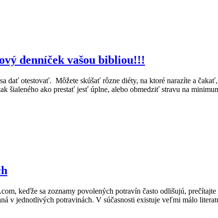
ový denníček vašou bibliou!!!
a dať otestovať. Môžete skúšať rôzne diéty, na ktoré narazíte a čaka
tak šialeného ako prestať jesť úplne, alebo obmedziť stravu na minimu
ch
m, keďže sa zoznamy povolených potravín často odlišujú, prečítajte si
á v jednotlivých potravinách. V súčasnosti existuje veľmi málo literatú