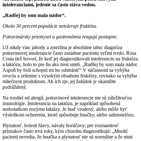
intoleranciami, jedenie sa často stáva vedou.
„Radšej by som mala nádor“.
Okolo 30 percent populácie netoleruje fruktózu.
Potravinársky priemysel a gastronómia reagujú postupne
.
Už nikdy viac jahody a zmrzlina je absolútne tabu: diagnóza
potravinovej intolerancie často zasiahne pacienta veľmi tvrdo. Rosa
Costa tiež hovorí, že keď jej diagnostikovali intoleranciu na fruktózu
a laktózu, bolo to pre ňu ako trest smrti. „Radšej by som mala nádor.
Aspoň by boli schopní mi ho odstrániť“ V súčasnosti sa vyhýba
ovociu a zelenine s vysokým obsahom fruktózy, rovnako sa vyhýba
mliečnym produktom. Ak ich zje, jej žalúdok je okamžite
podráždený.
Na rozdiel od alergií, potravinové intolerancie nie sú záležitosťou
imunológie. Intolerancia na laktózu, je napríklad spôsobená
nedostatkom enzýmu laktázy. Je buď vrodený, alebo môže byť
výsledkom ochorenia, ktoré spôsobuje hnačky, alebo salmonelózu.
Plynatosť, bolesti hlavy, návaly horúčavy: pre rozmanitosť
príznakov často trvá roky, kým chorobu diagnostikujú: „Mnohí
pacienti nevedia, že hnačka a plynatosť nie sú normálne a že nimi