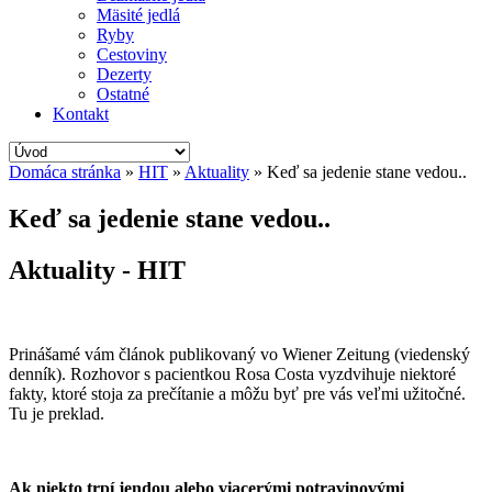
Mäsité jedlá
Ryby
Cestoviny
Dezerty
Ostatné
Kontakt
Domáca stránka
»
HIT
»
Aktuality
»
Keď sa jedenie stane vedou..
Keď sa jedenie stane vedou..
Aktuality - HIT
Prinášamé vám článok publikovaný vo Wiener Zeitung (viedenský
denník). Rozhovor s pacientkou Rosa Costa vyzdvihuje niektoré
fakty, ktoré stoja za prečítanie a môžu byť pre vás veľmi užitočné.
Tu je preklad.
Ak niekto trpí jendou alebo viacerými potravinovými