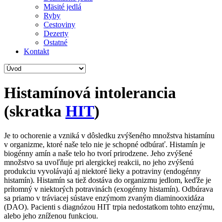
Mäsité jedlá
Ryby
Cestoviny
Dezerty
Ostatné
Kontakt
Histamínová intolerancia
(skratka
HIT
)
Je to ochorenie a vzniká v dôsledku zvýšeného množstva histamínu
v organizme, ktoré naše telo nie je schopné odbúrať. Histamín je
biogénny amín a naše telo ho tvorí prirodzene. Jeho zvýšené
množstvo sa uvoľňuje pri alergickej reakcii, no jeho zvýšenú
produkciu vyvolávajú aj niektoré lieky a potraviny (endogénny
histamín). Histamín sa tiež dostáva do organizmu jedlom, keďže je
prítomný v niektorých potravinách (exogénny histamín). Odbúrava
sa priamo v tráviacej sústave enzýmom zvaným diaminooxidáza
(DAO). Pacienti s diagnózou HIT trpia nedostatkom tohto enzýmu,
alebo jeho zníženou funkciou.