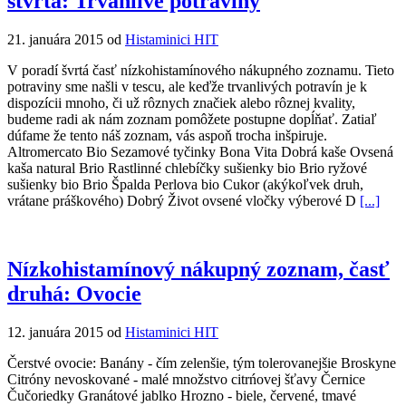
štvrtá: Trvanlivé potraviny
21. januára 2015 od
Histaminici HIT
V poradí švrtá časť nízkohistamínového nákupného zoznamu. Tieto
potraviny sme našli v tescu, ale keďže trvanlivých potravín je k
dispozícii mnoho, či už rôznych značiek alebo rôznej kvality,
budeme radi ak nám zoznam pomôžete postupne dopĺňať. Zatiaľ
dúfame že tento náš zoznam, vás aspoň trocha inšpiruje.
Altromercato Bio Sezamové tyčinky Bona Vita Dobrá kaše Ovsená
kaša natural Brio Rastlinné chlebíčky sušienky bio Brio ryžové
sušienky bio Brio Špalda Perlova bio Cukor (akýkoľvek druh,
vrátane práškového) Dobrý Život ovsené vločky výberové D
[...]
Nízkohistamínový nákupný zoznam, časť
druhá: Ovocie
12. januára 2015 od
Histaminici HIT
Čerstvé ovocie: Banány - čím zelenšie, tým tolerovanejšie Broskyne
Citróny nevoskované - malé množstvo citrńovej šťavy Černice
Čučoriedky Granátové jablko Hrozno - biele, červené, tmavé