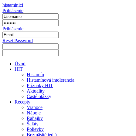
histaminici
Prihlásenie
Prihlásenie
Reset Password
Úvod
HIT
Histamín
Histamínová intolerancia
Príznaky HIT
Aktuality
Časté otázky
Recepty
Vianoce
Nápoje
Raňajky
Šaláty
Polievky
Bezmäsité jedlá