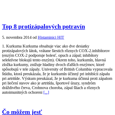
Top 8 protizápalových potravín
5. novembra 2014 od
Histaminici HIT
1. Kurkuma Kurkuma obsahuje viac ako dve desiatky
protizápalových látok, vrátane šiestich rôznych COX-2.inhibítorov
(enzým COX-2 podporuje bolesť, opuch a zápal; inhibítory
selektívne blokujú tento enzým). Okrem toho, kurkumín, hlavná
zložka kurkumy, znižuje hladiny dvoch ďalších enzýmov, ktoré
spôsobujú v tele zápaly. University of British Columbia vypracovala
štúdiu, ktorá preukázala, že je kurkumín účinný pri inhibícii zápalu
pri artritíde. Výskum preukázal, že je kurkuma účinná proti zápalom
pri liečení stavov ako je artritída, športové úrazy, syndróm
dráždivého čreva, Crohnova choroba, zápal šliach a rôznych
autoimunitných ochoreni
[...]
Čo môžem jesť