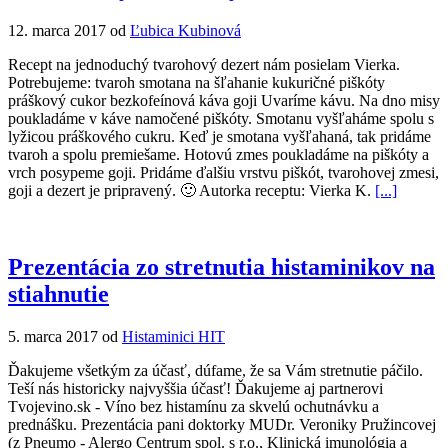
12. marca 2017 od
Ľubica Kubinová
Recept na jednoduchý tvarohový dezert nám posielam Vierka.
Potrebujeme: tvaroh smotana na šľahanie kukuričné piškóty
práškový cukor bezkofeínová káva goji Uvaríme kávu. Na dno misy
poukladáme v káve namočené piškóty. Smotanu vyšľaháme spolu s
lyžicou práškového cukru. Keď je smotana vyšľahaná, tak pridáme
tvaroh a spolu premiešame. Hotovú zmes poukladáme na piškóty a
vrch posypeme goji. Pridáme ďalšiu vrstvu piškót, tvarohovej zmesi,
goji a dezert je pripravený. 🙂 Autorka receptu: Vierka K.
[...]
Prezentácia zo stretnutia histaminikov na
stiahnutie
5. marca 2017 od
Histaminici HIT
Ďakujeme všetkým za účasť, dúfame, že sa Vám stretnutie páčilo.
Teší nás historicky najvyššia účasť! Ďakujeme aj partnerovi
Tvojevino.sk - Víno bez histamínu za skvelú ochutnávku a
prednášku. Prezentácia pani doktorky MUDr. Veroniky Pružincovej
(z Pneumo - Alergo Centrum spol. s r.o., Klinická imunológia a