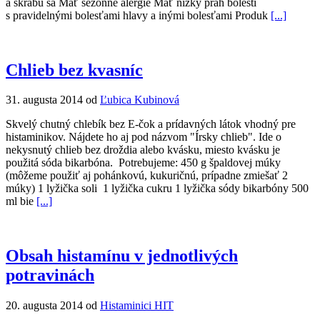
a škrabú sa Mať sezónne alergie Mať nízky prah bolesti
s pravidelnými bolesťami hlavy a inými bolesťami Produk
[...]
Chlieb bez kvasníc
31. augusta 2014 od
Ľubica Kubinová
Skvelý chutný chlebík bez E-čok a prídavných látok vhodný pre
histaminikov. Nájdete ho aj pod názvom "Írsky chlieb". Ide o
nekysnutý chlieb bez droždia alebo kvásku, miesto kvásku je
použitá sóda bikarbóna. Potrebujeme: 450 g špaldovej múky
(môžeme použiť aj pohánkovú, kukuričnú, prípadne zmiešať 2
múky) 1 lyžička soli 1 lyžička cukru 1 lyžička sódy bikarbóny 500
ml bie
[...]
Obsah histamínu v jednotlivých
potravinách
20. augusta 2014 od
Histaminici HIT