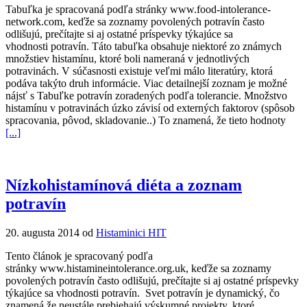
Tabuľka je spracovaná podľa stránky www.food-intolerance-
network.com, keďže sa zoznamy povolených potravín často
odlišujú, prečítajte si aj ostatné príspevky týkajúce sa
vhodnosti potravín. Táto tabuľka obsahuje niektoré zo známych
množstiev histamínu, ktoré boli nameraná v jednotlivých
potravinách. V súčasnosti existuje veľmi málo literatúry, ktorá
podáva takýto druh informácie. Viac detailnejší zoznam je možné
nájsť s Tabuľke potravín zoradených podľa tolerancie. Množstvo
histamínu v potravinách úzko závisí od externých faktorov (spôsob
spracovania, pôvod, skladovanie..) To znamená, že tieto hodnoty
[...]
Nízkohistamínová diéta a zoznam
potravín
20. augusta 2014 od
Histaminici HIT
Tento článok je spracovaný podľa
stránky www.histamineintolerance.org.uk, keďže sa zoznamy
povolených potravín často odlišujú, prečítajte si aj ostatné príspevky
týkajúce sa vhodnosti potravín. Svet potravín je dynamický, čo
znamená že neustále prebiehajú výskumné projekty, ktoré