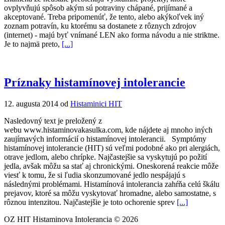
ovplyvňujú spôsob akým sú potraviny chápané, prijímané a
akceptované. Treba pripomenúť, že tento, alebo akýkoľvek iný
zoznam potravín, ku ktorému sa dostanete z rôznych zdrojov
(internet) - majú byť vnímané LEN ako forma návodu a nie striktne.
Je to najmä preto,
[...]
Príznaky histamínovej intolerancie
12. augusta 2014 od
Histaminici HIT
Nasledovný text je preložený z
webu www.histaminovakasulka.com, kde nájdete aj mnoho iných
zaujímavých informácií o histamínovej intolerancii. Symptómy
histamínovej intolerancie (HIT) sú veľmi podobné ako pri alergiách,
otrave jedlom, alebo chrípke. Najčastejšie sa vyskytujú po požití
jedla, avšak môžu sa stať aj chronickými. Oneskorená reakcie môže
viesť k tomu, že si ľudia skonzumované jedlo nespájajú s
následnými problémami. Histamínová intolerancia zahŕňa celú škálu
prejavov, ktoré sa môžu vyskytovať hromadne, alebo samostatne, s
rôznou intenzitou. Najčastejšie je toto ochorenie sprev
[...]
OZ HIT Histaminova Intolerancia © 2026