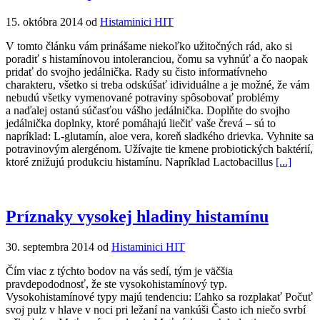
15. októbra 2014 od
Histaminici HIT
V tomto článku vám prinášame niekoľko užitočných rád, ako si
poradiť s histamínovou intoleranciou, čomu sa vyhnúť a čo naopak
pridať do svojho jedálnička. Rady su čisto informatívneho
charakteru, všetko si treba odskúšať idividuálne a je možné, že vám
nebudú všetky vymenované potraviny spôsobovať problémy
a naďalej ostanú súčasťou vášho jedálnička. Doplňte do svojho
jedálnička doplnky, ktoré pomáhajú liečiť vaše črevá – sú to
napríklad: L-glutamín, aloe vera, koreň sladkého drievka. Vyhnite sa
potravinovým alergénom. Užívajte tie kmene probiotických baktérií,
ktoré znižujú produkciu histamínu. Napríklad Lactobacillus
[...]
Príznaky vysokej hladiny histamínu
30. septembra 2014 od
Histaminici HIT
Čím viac z týchto bodov na vás sedí, tým je väčšia
pravdepododnosť, že ste vysokohistamínový typ.
Vysokohistamínové typy majú tendenciu: Ľahko sa rozplakať Počuť
svoj pulz v hlave v noci pri ležaní na vankúši Často ich niečo svrbí