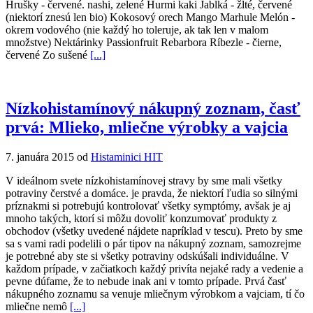
Hrušky - červené. nashi, zelené Hurmi kaki Jablká - žlté, červené
(niektorí znesú len bio) Kokosový orech Mango Marhule Melón -
okrem vodového (nie každý ho toleruje, ak tak len v malom
množstve) Nektárinky Passionfruit Rebarbora Ríbezle - čierne,
červené Zo sušené
[...]
Nízkohistamínový nákupný zoznam, časť
prvá: Mlieko, mliečne výrobky a vajcia
7. januára 2015 od
Histaminici HIT
V ideálnom svete nízkohistamínovej stravy by sme mali všetky
potraviny čerstvé a domáce. je pravda, že niektorí ľudia so silnými
príznakmi si potrebujú kontrolovať všetky symptómy, avšak je aj
mnoho takých, ktorí si môžu dovoliť konzumovať produkty z
obchodov (všetky uvedené nájdete napríklad v tescu). Preto by sme
sa s vami radi podelili o pár tipov na nákupný zoznam, samozrejme
je potrebné aby ste si všetky potraviny odskúšali individuálne. V
každom prípade, v začiatkoch každý privíta nejaké rady a vedenie a
pevne dúfame, že to nebude inak ani v tomto prípade. Prvá časť
nákupného zoznamu sa venuje mliečnym výrobkom a vajciam, tí čo
mliečne nemô
[...]