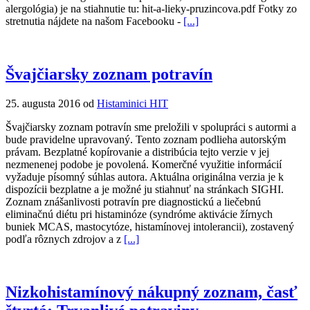
alergológia) je na stiahnutie tu: hit-a-lieky-pruzincova.pdf Fotky zo
stretnutia nájdete na našom Facebooku -
[...]
Švajčiarsky zoznam potravín
25. augusta 2016 od
Histaminici HIT
Švajčiarsky zoznam potravín sme preložili v spolupráci s autormi a
bude pravidelne upravovaný. Tento zoznam podlieha autorským
právam. Bezplatné kopírovanie a distribúcia tejto verzie v jej
nezmenenej podobe je povolená. Komerčné využitie informácií
vyžaduje písomný súhlas autora. Aktuálna originálna verzia je k
dispozícii bezplatne a je možné ju stiahnuť na stránkach SIGHI.
Zoznam znášanlivosti potravín pre diagnostickú a liečebnú
eliminačnú diétu pri histaminóze (syndróme aktivácie žírnych
buniek MCAS, mastocytóze, histamínovej intolerancii), zostavený
podľa rôznych zdrojov a z
[...]
Nizkohistamínový nákupný zoznam, časť