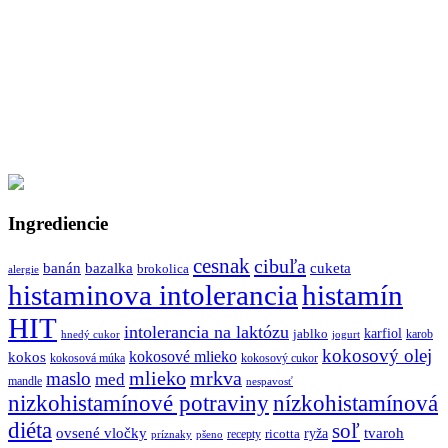
Ingrediencie
cesnak
cibuľa
banán
bazalka
cuketa
brokolica
alergie
histaminova intolerancia
histamín
HIT
intolerancia na laktózu
jablko
karfiol
karob
hnedý cukor
jogurt
kokosový olej
kokosové mlieko
kokos
kokosová múka
kokosový cukor
mlieko
mrkva
maslo
med
mandle
nespavosť
nizkohistamínové potraviny
nízkohistamínová
diéta
soľ
ovsené vločky
tvaroh
ricotta
ryža
recepty
príznaky
pšeno