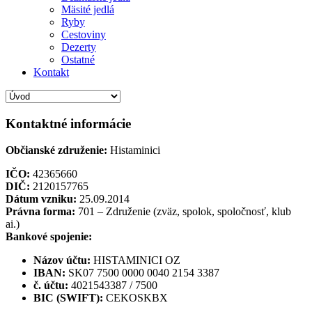
Mäsité jedlá
Ryby
Cestoviny
Dezerty
Ostatné
Kontakt
Kontaktné informácie
Občianské združenie:
Histaminici
IČO:
42365660
DIČ:
2120157765
Dátum vzniku:
25.09.2014
Právna forma:
701 – Združenie (zväz, spolok, spoločnosť, klub
ai.)
Bankové spojenie:
Názov účtu:
HISTAMINICI OZ
IBAN:
SK07 7500 0000 0040 2154 3387
č. účtu:
4021543387 / 7500
BIC (SWIFT):
CEKOSKBX