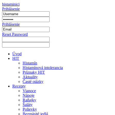
histaminici
Prihlásenie
Prihlásenie
Reset Password
Úvod
HIT
Histamín
Histamínová intolerancia
Príznaky HIT
Aktuality
Časté otázky
Recepty
Vianoce
Nápoje
Raňajky
Šaláty
Polievky
Bezmäsité jedlá