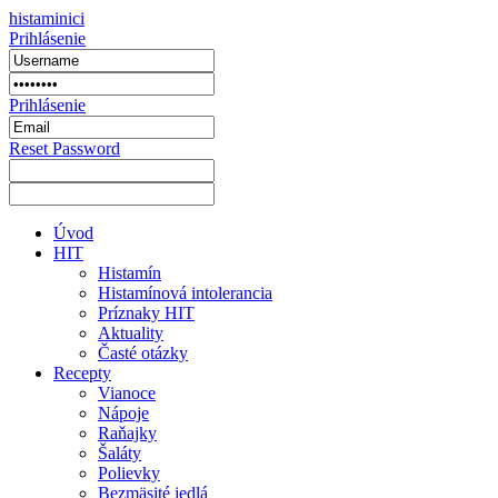
histaminici
Prihlásenie
Prihlásenie
Reset Password
Úvod
HIT
Histamín
Histamínová intolerancia
Príznaky HIT
Aktuality
Časté otázky
Recepty
Vianoce
Nápoje
Raňajky
Šaláty
Polievky
Bezmäsité jedlá