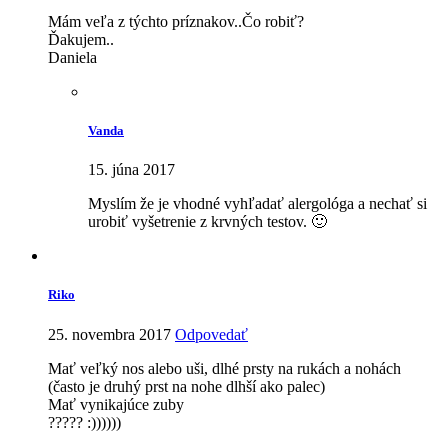
Mám veľa z týchto príznakov..Čo robiť?
Ďakujem..
Daniela
Vanda
15. júna 2017
Myslím že je vhodné vyhľadať alergológa a nechať si
urobiť vyšetrenie z krvných testov. 🙂
Riko
25. novembra 2017
Odpovedať
Mať veľký nos alebo uši, dlhé prsty na rukách a nohách
(často je druhý prst na nohe dlhší ako palec)
Mať vynikajúce zuby
????? :))))))