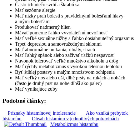
Často ich niečo svrbí a škrabú sa
Mať sezónne alergie
Mať nízky prah bolesti s pravidelnými bolesťami hlavy
a inými bolesťami
Produkovať nadmerný hlien
Mávať pomerne ľahko vyvolateľnú nevoľnosť
Mať veľké sexuálne túžby a ľahko dosiahnuteľný orgazmus
Trpeť depresiou a samovražednými sklonmi
Mať abnormálne nutkania, rituály, strach
Mať ľahký spánok alebo zažívať ťažkú nespavosť
Navonok tolerovať veľké množstvo alkoholu a drôg
Mať rýchly metabolizmus s vysokou telesnou teplotou
Byť štíhlej postavy s malým množstvom ochlpenia
Mať veľký nos alebo uši, dlhé prsty na rukách a nohách
(často je druhý prst na nohe dlhší ako palec)
Mať vynikajúce zuby
Podobné články:
Príznaky histamínovej intolerancie
Ako vzniká prebytok
histamínu
Obsah histamínu v jednotlivých potravinách
Metabolizmus histamínu