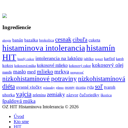
Ingrediencie
cesnak
cibuľa
banán
bazalka
cuketa
brokolica
alergie
histaminova intolerancia
histamín
HIT
intolerancia na laktózu
jablko
karfiol
karob
hnedý cukor
jogurt
kokosový olej
kokosové mlieko
kokos
kokosová múka
kokosový cukor
mlieko
mrkva
maslo
med
mandle
nespavosť
nizkohistamínové potraviny
nízkohistamínová
diéta
soľ
ovsené vločky
tvaroh
ricotta
ryža
recepty
príznaky
pšeno
vajcia
zemiaky
uhorka
zázvor
čučoriedky
zelenina
škorica
špaldová múka
OZ HIT Histaminova Intolerancia © 2026
Úvod
Kto sme
HIT