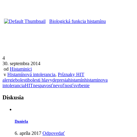
Biologická funkcia histamínu
4
30. septembra 2014
od
Histaminici
v
Histamínová intolerancia
,
Príznaky HIT
alergie
bolesti
bolesti hlavy
depresia
histamín
histaminova
intolerancia
HIT
nespavosť
nevoľnosť
svrbenie
Diskusia
Daniela
6. apríla 2017
Odpovedať