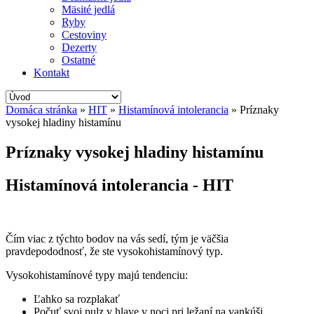
Mäsité jedlá
Ryby
Cestoviny
Dezerty
Ostatné
Kontakt
Domáca stránka
»
HIT
»
Histamínová intolerancia
»
Príznaky
vysokej hladiny histamínu
Príznaky vysokej hladiny histamínu
Histamínová intolerancia - HIT
Čím viac z týchto bodov na vás sedí, tým je väčšia
pravdepododnosť, že ste vysokohistamínový typ.
Vysokohistamínové typy majú tendenciu:
Ľahko sa rozplakať
Počuť svoj pulz v hlave v noci pri ležaní na vankúši