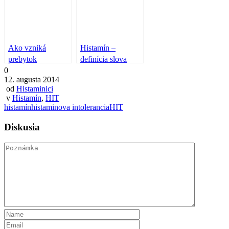
Ako vzniká
Histamín –
prebytok
definícia slova
0
histamínu
12. augusta 2014
od
Histaminici
v
Histamín
,
HIT
histamín
histaminova intolerancia
HIT
Diskusia