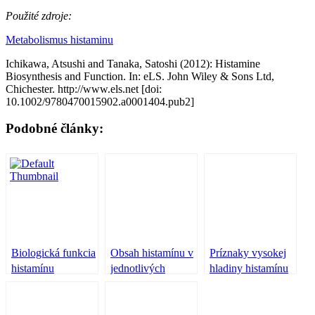
Použité zdroje:
Metabolismus histaminu
Ichikawa, Atsushi and Tanaka, Satoshi (2012): Histamine
Biosynthesis and Function. In: eLS. John Wiley & Sons Ltd,
Chichester. http://www.els.net [doi:
10.1002/9780470015902.a0001404.pub2]
Podobné články:
Biologická funkcia
Obsah histamínu v
Príznaky vysokej
histamínu
jednotlivých
hladiny histamínu
potravinách