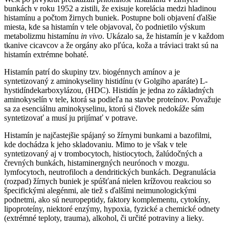
bunkách v roku 1952 a zistili, že exisuje korelácia medzi hladinou
histamínu a počtom žirnych buniek. Postupne boli objavení ďalšie
miesta, kde sa histamín v tele objavoval, čo podnietilo výskum
metabolizmu histamínu
in vivo
. Ukázalo sa, že histamín je v každom
tkanive cicavcov a že orgány ako pľúca, koža a tráviaci trakt sú na
histamín extrémne bohaté.
Histamín patrí do skupiny tzv. biogénnych amínov a je
syntetizovaný z aminokyseliny histidínu (v Golgiho aparáte) L-
hystidíndekarboxylázou, (HDC). Histidín je jedna zo základných
aminokyselín v tele, ktorá sa podieľa na stavbe proteínov. Považuje
sa za esenciálnu aminokyselinu, ktorú si človek nedokáže sám
syntetizovať a musí ju prijímať v potrave.
Histamín je najčastejšie spájaný so žírnymi bunkami a bazofilmi,
kde dochádza k jeho skladovaniu. Mimo to je však v tele
syntetizovaný aj v trombocytoch, histiocytoch, žalúdočných a
črevných bunkách, histaminergných neurónoch v mozgu.
lymfocytoch, neutrofiloch a dendritických bunkách. Degranulácia
(rozpad) žírnych buniek je spúšťaná nielen krížovou reakciou so
špecifickými alegénmi, ale tiež s ďalšími neimunologickými
podnetmi, ako sú neuropeptidy, faktory komplementu, cytokíny,
lipoproteíny, niektoré enzýmy, hypoxia, fyzické a chemické odnety
(extrémné teploty, trauma), alkohol, či určité potraviny a lieky.