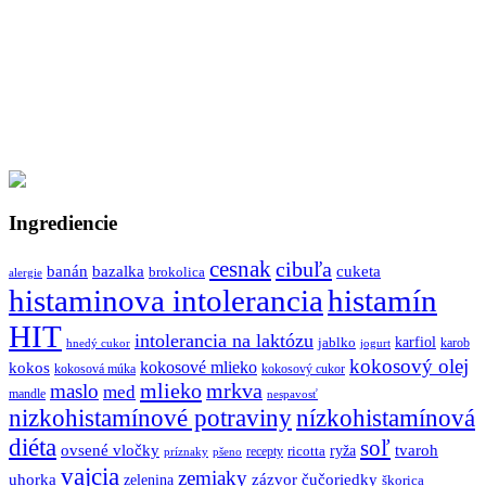
Ingrediencie
cesnak
cibuľa
banán
bazalka
cuketa
brokolica
alergie
histaminova intolerancia
histamín
HIT
intolerancia na laktózu
jablko
karfiol
karob
hnedý cukor
jogurt
kokosový olej
kokosové mlieko
kokos
kokosová múka
kokosový cukor
mlieko
mrkva
maslo
med
mandle
nespavosť
nizkohistamínové potraviny
nízkohistamínová
diéta
soľ
ovsené vločky
tvaroh
ricotta
ryža
recepty
príznaky
pšeno
vajcia
zemiaky
uhorka
zázvor
čučoriedky
zelenina
škorica