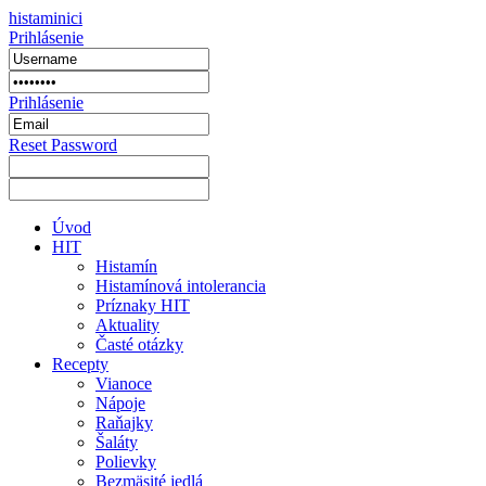
histaminici
Prihlásenie
Prihlásenie
Reset Password
Úvod
HIT
Histamín
Histamínová intolerancia
Príznaky HIT
Aktuality
Časté otázky
Recepty
Vianoce
Nápoje
Raňajky
Šaláty
Polievky
Bezmäsité jedlá