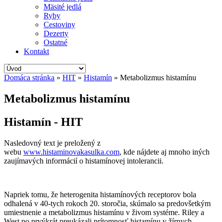
Mäsité jedlá
Ryby
Cestoviny
Dezerty
Ostatné
Kontakt
Domáca stránka
»
HIT
»
Histamín
»
Metabolizmus histamínu
Metabolizmus histamínu
Histamín - HIT
Nasledovný text je preložený z
webu
www.histaminovakasulka.com
, kde nájdete aj mnoho iných
zaujímavých informácií o histamínovej intolerancii.
Napriek tomu, že heterogenita histamínových receptorov bola
odhalená v 40-tych rokoch 20. storočia, skúmalo sa predovšetkým
umiestnenie a metabolizmus histamínu v živom systéme. Riley a
West po prvýkrát preukázali prítomnosť histamínu v žírnych