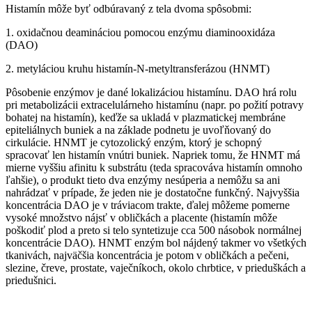
Histamín môže byť odbúravaný z tela dvoma spôsobmi:
1. oxidačnou deamináciou pomocou enzýmu diaminooxidáza
(DAO)
2. metyláciou kruhu histamín-N-metyltransferázou (HNMT)
Pôsobenie enzýmov je dané lokalizáciou histamínu. DAO hrá rolu
pri metabolizácii extracelulárneho histamínu (napr. po požití potravy
bohatej na histamín), keďže sa ukladá v plazmatickej membráne
epiteliálnych buniek a na základe podnetu je uvoľňovaný do
cirkulácie. HNMT je cytozolický enzým, ktorý je schopný
spracovať len histamín vnútri buniek. Napriek tomu, že HNMT má
mierne vyššiu afinitu k substrátu (teda spracováva histamín omnoho
ľahšie), o produkt tieto dva enzýmy nesúperia a nemôžu sa ani
nahrádzať v prípade, že jeden nie je dostatočne funkčný. Najvyššia
koncentrácia DAO je v tráviacom trakte, ďalej môžeme pomerne
vysoké množstvo nájsť v obličkách a placente (histamín môže
poškodiť plod a preto si telo syntetizuje cca 500 násobok normálnej
koncentrácie DAO). HNMT enzým bol nájdený takmer vo všetkých
tkanivách, najväčšia koncentrácia je potom v obličkách a pečeni,
slezine, čreve, prostate, vaječníkoch, okolo chrbtice, v prieduškách a
priedušnici.