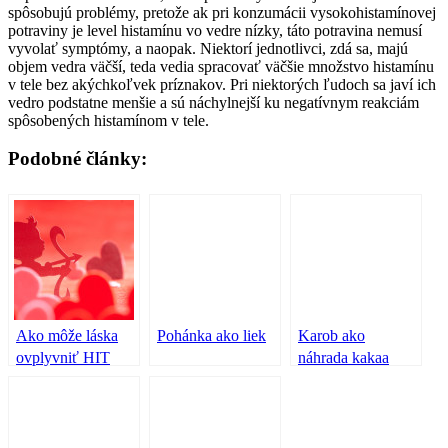
spôsobujú problémy, pretože ak pri konzumácii vysokohistamínovej
potraviny je level histamínu vo vedre nízky, táto potravina nemusí
vyvolať symptómy, a naopak. Niektorí jednotlivci, zdá sa, majú
objem vedra väčší, teda vedia spracovať väčšie množstvo histamínu
v tele bez akýchkoľvek príznakov. Pri niektorých ľudoch sa javí ich
vedro podstatne menšie a sú náchylnejší ku negatívnym reakciám
spôsobených histamínom v tele.
Podobné články:
Ako môže láska
Pohánka ako liek
Karob ako
ovplyvniť HIT
náhrada kakaa