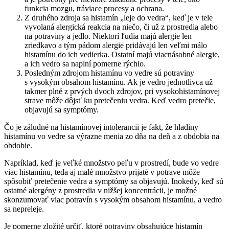
funkcia mozgu, tráviace procesy a ochrana.
Z druhého zdroja sa histamín „leje do vedra“, keď je v tele
vyvolaná alergická reakcia na niečo, či už z prostredia alebo
na potraviny a jedlo. Niektorí ľudia majú alergie len
zriedkavo a tým pádom alergie pridávajú len veľmi málo
histamínu do ich vedierka. Ostatní majú viacnásobné alergie,
a ich vedro sa naplní pomerne rýchlo.
Posledným zdrojom histamínu vo vedre sú potraviny
s vysokým obsahom histamínu. Ak je vedro jednotlivca už
takmer plné z prvých dvoch zdrojov, pri vysokohistamínovej
strave môže dôjsť ku pretečeniu vedra. Keď vedro pretečie,
objavujú sa symptómy.
Čo je záludné na histamínovej intolerancii je fakt, že hladiny
histamínu vo vedre sa výrazne menia zo dňa na deň a z obdobia na
obdobie.
Napríklad, keď je veľké množstvo peľu v prostredí, bude vo vedre
viac histamínu, teda aj malé množstvo prijaté v potrave môže
spôsobiť pretečenie vedra a symptómy sa objavujú. Inokedy, keď sú
ostatné alergény z prostredia v nižšej koncentrácii, je možné
skonzumovať viac potravín s vysokým obsahom histamínu, a vedro
sa nepreleje.
Je pomerne zložité určiť, ktoré potraviny obsahujúce histamín