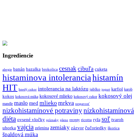
Ingrediencie
cesnak
cibuľa
banán
bazalka
cuketa
brokolica
alergie
histaminova intolerancia
histamín
HIT
intolerancia na laktózu
jablko
karfiol
karob
hnedý cukor
jogurt
kokosový olej
kokosové mlieko
kokos
kokosová múka
kokosový cukor
mlieko
mrkva
maslo
med
mandle
nespavosť
nizkohistamínové potraviny
nízkohistamínová
diéta
soľ
ovsené vločky
tvaroh
ricotta
ryža
recepty
príznaky
pšeno
vajcia
zemiaky
uhorka
zázvor
čučoriedky
zelenina
škorica
špaldová múka