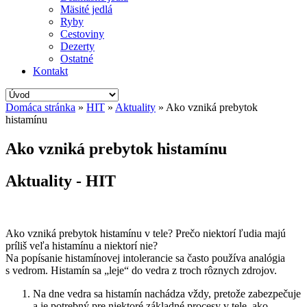
Mäsité jedlá
Ryby
Cestoviny
Dezerty
Ostatné
Kontakt
Domáca stránka
»
HIT
»
Aktuality
»
Ako vzniká prebytok
histamínu
Ako vzniká prebytok histamínu
Aktuality - HIT
Ako vzniká prebytok histamínu v tele? Prečo niektorí ľudia majú
príliš veľa histamínu a niektorí nie?
Na popísanie histamínovej intolerancie sa často používa analógia
s vedrom. Histamín sa „leje“ do vedra z troch rôznych zdrojov.
Na dne vedra sa histamín nachádza vždy, pretože zabezpečuje
a je potrebný pre niektoré základné procesy v tele, ako