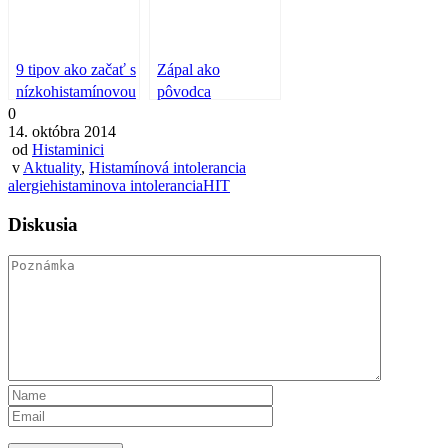
9 tipov ako začať s
Zápal ako
nízkohistamínovou
pôvodca
0
diétou
histamínovej
14. októbra 2014
intolerancie?
od
Histaminici
v
Aktuality
,
Histamínová intolerancia
alergie
histaminova intolerancia
HIT
Diskusia