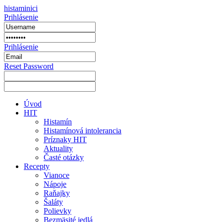
histaminici
Prihlásenie
Prihlásenie
Reset Password
Úvod
HIT
Histamín
Histamínová intolerancia
Príznaky HIT
Aktuality
Časté otázky
Recepty
Vianoce
Nápoje
Raňajky
Šaláty
Polievky
Bezmäsité jedlá