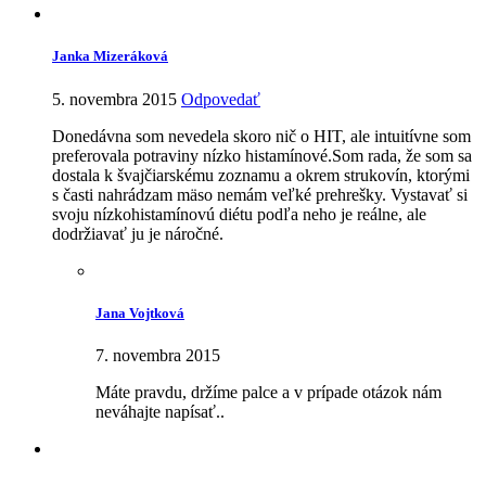
Janka Mizeráková
5. novembra 2015
Odpovedať
Donedávna som nevedela skoro nič o HIT, ale intuitívne som
preferovala potraviny nízko histamínové.Som rada, že som sa
dostala k švajčiarskému zoznamu a okrem strukovín, ktorými
s časti nahrádzam mäso nemám veľké prehrešky. Vystavať si
svoju nízkohistamínovú diétu podľa neho je reálne, ale
dodržiavať ju je náročné.
Jana Vojtková
7. novembra 2015
Máte pravdu, držíme palce a v prípade otázok nám
neváhajte napísať..