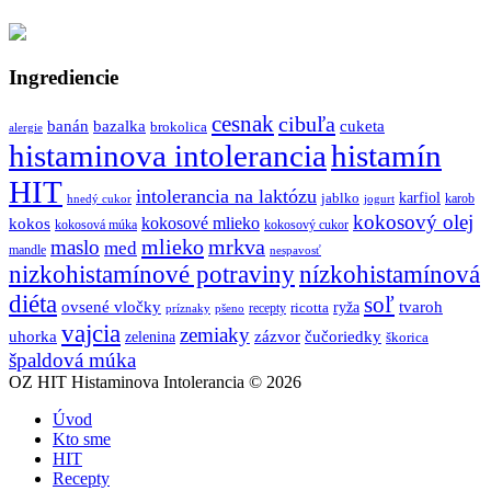
Ingrediencie
cesnak
cibuľa
banán
bazalka
cuketa
brokolica
alergie
histaminova intolerancia
histamín
HIT
intolerancia na laktózu
jablko
karfiol
karob
hnedý cukor
jogurt
kokosový olej
kokosové mlieko
kokos
kokosová múka
kokosový cukor
mlieko
mrkva
maslo
med
mandle
nespavosť
nizkohistamínové potraviny
nízkohistamínová
diéta
soľ
ovsené vločky
tvaroh
ricotta
ryža
recepty
príznaky
pšeno
vajcia
zemiaky
uhorka
zázvor
čučoriedky
zelenina
škorica
špaldová múka
OZ HIT Histaminova Intolerancia © 2026
Úvod
Kto sme
HIT
Recepty