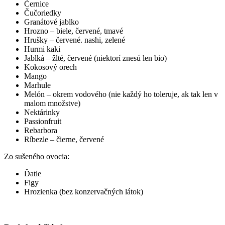
Černice
Čučoriedky
Granátové jablko
Hrozno – biele, červené, tmavé
Hrušky – červené. nashi, zelené
Hurmi kaki
Jablká – žlté, červené (niektorí znesú len bio)
Kokosový orech
Mango
Marhule
Melón – okrem vodového (nie každý ho toleruje, ak tak len v
malom množstve)
Nektárinky
Passionfruit
Rebarbora
Ríbezle – čierne, červené
Zo sušeného ovocia:
Ďatle
Figy
Hrozienka (bez konzervačných látok)