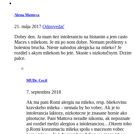
Alena Mattova
21. mája 2017
Odpovedať
Dobry den. Ja mam tiez intoleranciu na histamin a jem casto
Maces s mliekom. Je mi po nom dobre. Nemam problemy s
bolestou brucha. Nieste nahodou alergicka na mlieko? Je
rozdiel s akym mliekom ho jete. Skuste s nizkotučnym. Drzim
palce.
MUDr. Cecil
7. septembra 2018
Ak ma pani Romi alergiu na mlieko, resp. bliekovinu
kravskeho mlieka – nemala by ho vobec. Ak je to
intolerancia laktozy, nizkotucne je znasane horsie ako
plnotucne. Pani Mattova neradte nikomu, ak nepoznate
ani rozdiel medzi alergiou a intoleranciou…Okrem toho
p.Romi konzumaciu mlieka spolu s macesom vobec