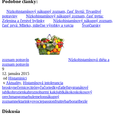
Podobné články:
Nizkohistamínový nákupný zoznam, časť štvrtá: Trvanlivé
potraviny
Nízkohistamínový nákupný zoznam, časť tretia:
Zelenina a čerstvé bylinky
Nízkohistamínový nákupný zoznam,
časť prvá: Mlieko, mliečne výrobky a vajcia
Švajčiarsky
zoznam potravín
Nízkohistamínová diéta a
zoznam potravín
9
12. januára 2015
od
Histaminici
v
Aktuality
,
Histamínová intolerancia
broskyne
černice
citróny
čučoriedky
ďatle
figy
granátové
jablko
hrozienka
hrozno
hurmi kaki
jablká
kokos
kokosový
orech
mango
marhule
melon
nákupný
zoznam
nektarinky
ovocie
passionfruit
rebarbora
ribezle
Diskusia