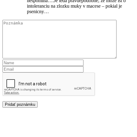
nespomina….Je teda pravdepodobne, ze moze ist o
intoleranciu na zlozku muky v macese – pokial je
psenicny…