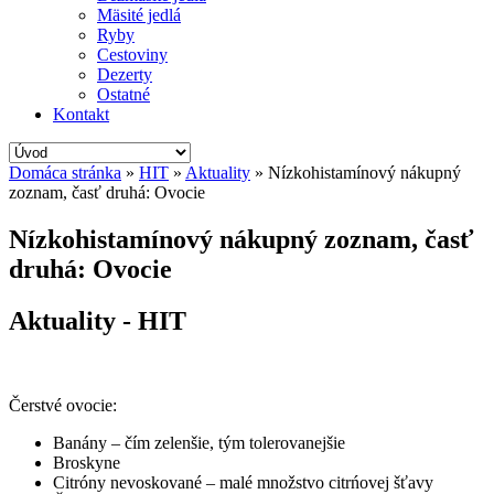
Mäsité jedlá
Ryby
Cestoviny
Dezerty
Ostatné
Kontakt
Domáca stránka
»
HIT
»
Aktuality
»
Nízkohistamínový nákupný
zoznam, časť druhá: Ovocie
Nízkohistamínový nákupný zoznam, časť
druhá: Ovocie
Aktuality - HIT
Čerstvé ovocie:
Banány – čím zelenšie, tým tolerovanejšie
Broskyne
Citróny nevoskované – malé množstvo citrńovej šťavy