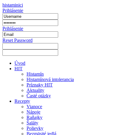
histaminici
Prihlásenie
Prihlásenie
Reset Password
Úvod
HIT
Histamín
Histamínová intolerancia
Príznaky HIT
Aktuality
Časté otázky
Recepty
Vianoce
Nápoje
Raňajky
Šaláty
Polievky
Bezmäsité jedlá