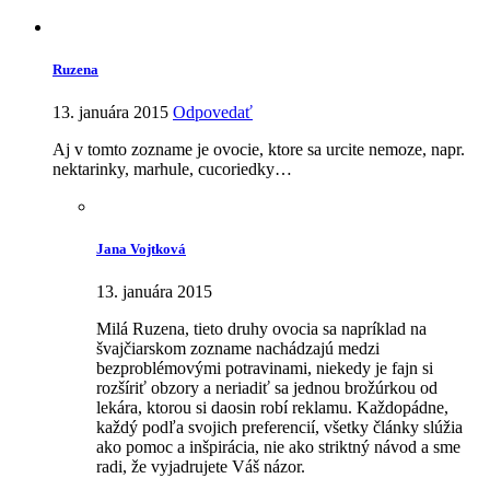
Ruzena
13. januára 2015
Odpovedať
Aj v tomto zozname je ovocie, ktore sa urcite nemoze, napr.
nektarinky, marhule, cucoriedky…
Jana Vojtková
13. januára 2015
Milá Ruzena, tieto druhy ovocia sa napríklad na
švajčiarskom zozname nachádzajú medzi
bezproblémovými potravinami, niekedy je fajn si
rozšíriť obzory a neriadiť sa jednou brožúrkou od
lekára, ktorou si daosin robí reklamu. Každopádne,
každý podľa svojich preferencií, všetky články slúžia
ako pomoc a inšpirácia, nie ako striktný návod a sme
radi, že vyjadrujete Váš názor.