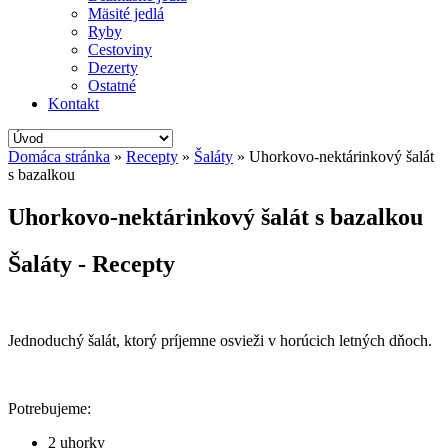
Mäsité jedlá
Ryby
Cestoviny
Dezerty
Ostatné
Kontakt
Domáca stránka
»
Recepty
»
Šaláty
»
Uhorkovo-nektárinkový šalát
s bazalkou
Uhorkovo-nektárinkový šalát s bazalkou
Šaláty - Recepty
Jednoduchý šalát, ktorý príjemne osvieži v horúcich letných dňoch.
Potrebujeme:
2 uhorky