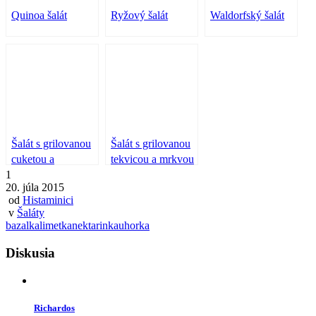
Quinoa šalát
Ryžový šalát
Waldorfský šalát
Šalát s grilovanou
Šalát s grilovanou
cuketou a
tekvicou a mrkvou
1
vajíčkom
20. júla 2015
od
Histaminici
v
Šaláty
bazalka
limetka
nektarinka
uhorka
Diskusia
Richardos