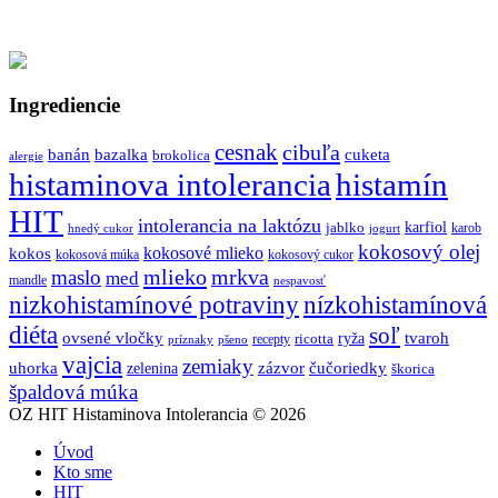
Ingrediencie
cesnak
cibuľa
banán
bazalka
cuketa
brokolica
alergie
histaminova intolerancia
histamín
HIT
intolerancia na laktózu
jablko
karfiol
karob
hnedý cukor
jogurt
kokosový olej
kokosové mlieko
kokos
kokosová múka
kokosový cukor
mlieko
mrkva
maslo
med
mandle
nespavosť
nizkohistamínové potraviny
nízkohistamínová
diéta
soľ
ovsené vločky
tvaroh
ricotta
ryža
recepty
príznaky
pšeno
vajcia
zemiaky
uhorka
zázvor
čučoriedky
zelenina
škorica
špaldová múka
OZ HIT Histaminova Intolerancia © 2026
Úvod
Kto sme
HIT