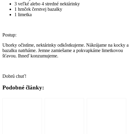
3 veľké alebo 4 stredné nektárinky
1 hrnček čerstvej bazalky
1 limetka
Postup:
Uhorky očistíme, nektárinky odkôstkujeme. Nákrájame na kocky a
bazalku natrháme. Jemne zamiešame a pokvapkáme limetkovou
šťavou. Ihneď konzumujeme.
Dobrú chuť!
Podobné články: