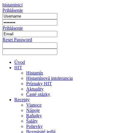
histaminici
Prihlásenie
Prihlásenie
Reset Password
Úvod
HIT
Histamín
Histamínová intolerancia
Príznaky HIT
Aktuality
Časté otázky
Recepty
Vianoce
Nápoje
Raňajky
Šaláty
Polievky
Bezmäsité jedlá