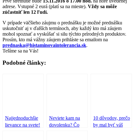
Prvé stretnutie bude
15.11.2016 o 17.00 hod.
na hore uvedenej
adrese. Vstupné 2 eurá (platí sa na mieste).
Vždy sa môže
zúčastniť len 12 ľudí.
V prípade väčšieho záujmu o prednášku je možné prednášku
uskutočniť aj v ďalších termínoch, aby každý kto má záujem
mohol spoznať a vyskúšať si silu týchto prírodných produktov.
Prosím, kto má vážny záujem prihláste sa emailom na
prednaska@histaminovaintolerancia.sk
.
Tešíme sa na Vás!
Podobné články:
Najjednoduchšie
Neviete kam na
10 dôvodov, prečo
lievance na svete!
dovolenku? Čo
by mal byť váš
takto Bali?
potravinový
denníček vašou