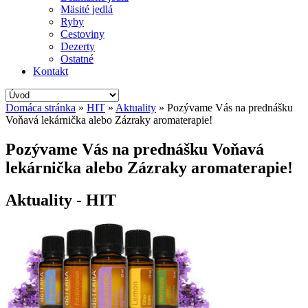
Mäsité jedlá
Ryby
Cestoviny
Dezerty
Ostatné
Kontakt
Domáca stránka
»
HIT
»
Aktuality
»
Pozývame Vás na prednášku
Voňavá lekárnička alebo Zázraky aromaterapie!
Pozývame Vás na prednášku Voňavá
lekárnička alebo Zázraky aromaterapie!
Aktuality - HIT