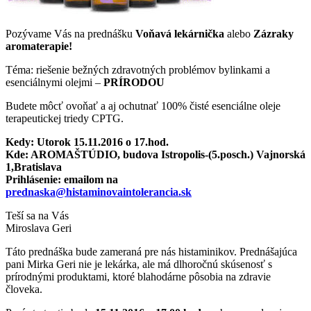
Pozývame Vás na prednášku
Voňavá lekárnička
alebo
Zázraky
aromaterapie!
Téma: riešenie bežných zdravotných problémov bylinkami a
esenciálnymi olejmi –
PRÍRODOU
Budete môcť ovoňať a aj ochutnať 100% čisté esenciálne oleje
terapeutickej triedy CPTG.
Kedy: Utorok 15.11.2016 o 17.hod.
Kde: AROMAŠTÚDIO, budova Istropolis-(5.posch.) Vajnorská
1,Bratislava
Prihlásenie: emailom na
prednaska@histaminovaintolerancia.sk
Teší sa na Vás
Miroslava Geri
Táto prednáška bude zameraná pre nás histaminikov. Prednášajúca
pani Mirka Geri nie je lekárka, ale má dlhoročnú skúsenosť s
prírodnými produktami, ktoré blahodárne pôsobia na zdravie
človeka.