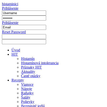
histaminici
Prihlásenie
Prihlásenie
Reset Password
Úvod
HIT
Histamín
Histamínová intolerancia
Príznaky HIT
Aktuality
Časté otázky
Recepty
Vianoce
Nápoje
Raňajky
Šaláty
Polievky
Bezmäsité jedlá