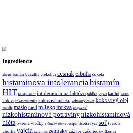
Ingrediencie
cesnak
cibuľa
banán
bazalka
cuketa
brokolica
alergie
histaminova intolerancia
histamín
HIT
intolerancia na laktózu
jablko
karfiol
karob
hnedý cukor
jogurt
kokosový olej
kokosové mlieko
kokos
kokosová múka
kokosový cukor
mlieko
mrkva
maslo
med
mandle
nespavosť
nizkohistamínové potraviny
nízkohistamínová
diéta
soľ
ovsené vločky
tvaroh
ricotta
ryža
recepty
príznaky
pšeno
vajcia
zemiaky
uhorka
zázvor
čučoriedky
zelenina
škorica