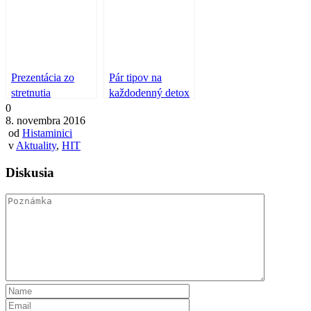
bibliou!!!
Prezentácia zo
Pár tipov na
stretnutia
každodenný detox
0
histaminikov na
8. novembra 2016
stiahnutie
od
Histaminici
v
Aktuality
,
HIT
Diskusia