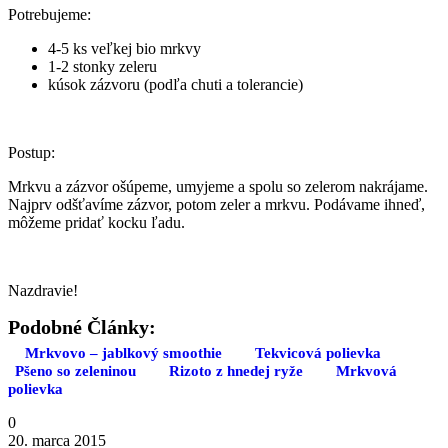
Potrebujeme:
4-5 ks veľkej bio mrkvy
1-2 stonky zeleru
kúsok zázvoru (podľa chuti a tolerancie)
Postup:
Mrkvu a zázvor ošúpeme, umyjeme a spolu so zelerom nakrájame.
Najprv odšťavíme zázvor, potom zeler a mrkvu. Podávame ihneď,
môžeme pridať kocku ľadu.
Nazdravie!
Podobné Články:
Mrkvovo – jablkový smoothie
Tekvicová polievka
Pšeno so zeleninou
Rizoto z hnedej ryže
Mrkvová
polievka
0
20. marca 2015