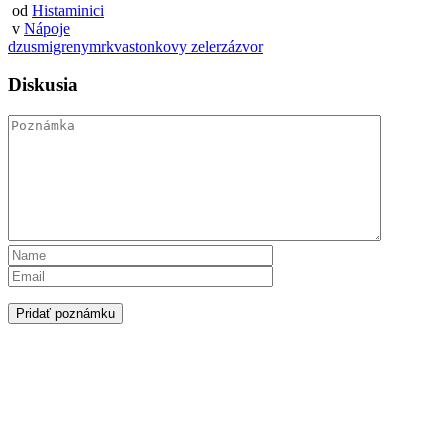
od
Histaminici
v
Nápoje
dzus
migreny
mrkva
stonkovy zeler
zázvor
Diskusia