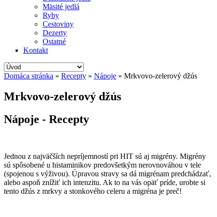
Mäsité jedlá
Ryby
Cestoviny
Dezerty
Ostatné
Kontakt
Domáca stránka
»
Recepty
»
Nápoje
»
Mrkvovo-zelerový džús
Mrkvovo-zelerový džús
Nápoje - Recepty
Jednou z najväčších nepríjemností pri HIT sú aj migrény. Migrény
sú spôsobené u histaminikov predovšetkým nerovnováhou v tele
(spojenou s výživou). Úpravou stravy sa dá migrénam predchádzať,
alebo aspoň znížiť ich intenzitu. Ak to na vás opäť príde, urobte si
tento džús z mrkvy a stonkového celeru a migréna je preč!