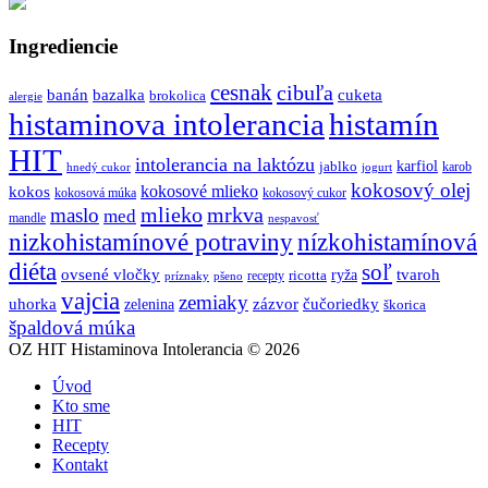
Ingrediencie
cesnak
cibuľa
banán
bazalka
cuketa
brokolica
alergie
histaminova intolerancia
histamín
HIT
intolerancia na laktózu
jablko
karfiol
karob
hnedý cukor
jogurt
kokosový olej
kokosové mlieko
kokos
kokosová múka
kokosový cukor
mlieko
mrkva
maslo
med
mandle
nespavosť
nizkohistamínové potraviny
nízkohistamínová
diéta
soľ
ovsené vločky
tvaroh
ricotta
ryža
recepty
príznaky
pšeno
vajcia
zemiaky
uhorka
zázvor
čučoriedky
zelenina
škorica
špaldová múka
OZ HIT Histaminova Intolerancia © 2026
Úvod
Kto sme
HIT
Recepty
Kontakt