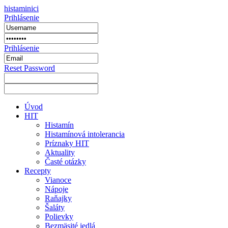
histaminici
Prihlásenie
Prihlásenie
Reset Password
Úvod
HIT
Histamín
Histamínová intolerancia
Príznaky HIT
Aktuality
Časté otázky
Recepty
Vianoce
Nápoje
Raňajky
Šaláty
Polievky
Bezmäsité jedlá