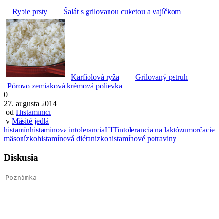
Rybie prsty
Šalát s grilovanou cuketou a vajíčkom
Karfiolová ryža
Grilovaný pstruh
Pórovo zemiaková krémová polievka
0
27. augusta 2014
od
Histaminici
v
Mäsité jedlá
histamín
histaminova intolerancia
HIT
intolerancia na laktózu
morčacie
mäso
nízkohistamínová diéta
nizkohistamínové potraviny
Diskusia