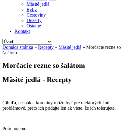
Mäsité jedlá
Ryby
Cestoviny
Dezerty
Ostatné
Kontakt
Domáca stránka
»
Recepty
»
Mäsité jedlá
»
Morčacie rezne so
šalátom
Morčacie rezne so šalátom
Mäsité jedlá - Recepty
Cibuľa, cesnak a koreniny môžu byť pre niektorých ľudí
problémové, preto ich pridajte len ak viete, že ich tolerujete.
Potrebujeme: