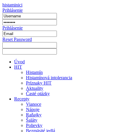
histaminici
Prihlásenie
Prihlásenie
Reset Password
Úvod
HIT
Histamín
Histamínová intolerancia
Príznaky HIT
Aktuality
Časté otázky
Recepty
Vianoce
Nápoje
Raňajky
Šaláty
Polievky
Bezmäsité jedlá