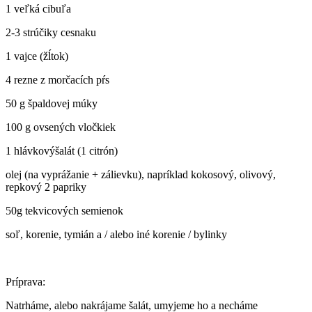
1 veľká cibuľa
2-3 strúčiky cesnaku
1 vajce (žĺtok)
4 rezne z morčacích pŕs
50 g špaldovej múky
100 g ovsených vločkiek
1 hlávkovýšalát (1 citrón)
olej (na vyprážanie + zálievku), napríklad kokosový, olivový,
repkový 2 papriky
50g tekvicových semienok
soľ, korenie, tymián a / alebo iné korenie / bylinky
Príprava:
Natrháme, alebo nakrájame šalát, umyjeme ho a necháme