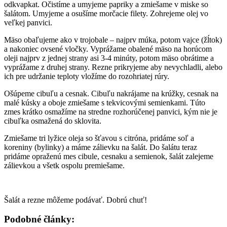
odkvapkat. Očistíme a umyjeme papriky a zmiešame v miske so
šalátom. Umyjeme a osušíme morčacie filety. Zohrejeme olej vo
veľkej panvici.
Mäso obaľujeme ako v trojobale – najprv múka, potom vajce (žĺtok)
a nakoniec ovsené vločky. Vyprážame obalené mäso na horúcom
oleji najprv z jednej strany asi 3-4 minúty, potom mäso obrátime a
vyprážame z druhej strany. Rezne prikryjeme aby nevychladli, alebo
ich pre udržanie teploty vložíme do rozohriatej rúry.
Ošúpeme cibuľu a cesnak. Cibuľu nakrájame na krúžky, cesnak na
malé kúsky a oboje zmiešame s tekvicovými semienkami. Túto
zmes krátko osmažíme na stredne rozhorúčenej panvici, kým nie je
cibuľka osmažená do sklovita.
Zmiešame tri lyžice oleja so šťavou s citróna, pridáme soľ a
koreniny (bylinky) a máme zálievku na šalát. Do šalátu teraz
pridáme opraženú mes cibule, cesnaku a semienok, šalát zalejeme
zálievkou a všetk ospolu premiešame.
Šalát a rezne môžeme podávať. Dobrú chuť!
Podobné články: