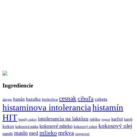
Ingrediencie
cesnak
cibuľa
banán
bazalka
cuketa
brokolica
alergie
histaminova intolerancia
histamín
HIT
intolerancia na laktózu
jablko
karfiol
karob
hnedý cukor
jogurt
kokosový olej
kokosové mlieko
kokos
kokosová múka
kokosový cukor
mlieko
mrkva
maslo
med
mandle
nespavosť